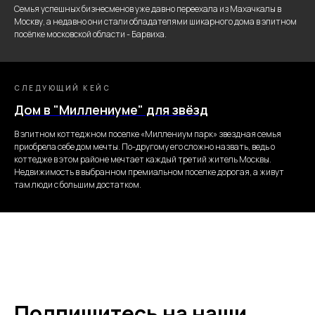
Семья успешных бизнесменов уже давно переехала из Махачкалы в
Москву, а недавно они стали обладателями шикарного дома в элитном
посёлке московской области - Барвиха.
СЛЕДУЮЩИЙ КЕЙС
Дом в "Миллениуме" для звёзд
В элитном коттеджном поселке «Миллениум парк» звездная семья
приобрела себе дом мечты. По-другому его сложно назвать, ведь о
коттедже в этом районе мечтает каждый третий житель Москвы.
Недвижимость в выбранном премиальном поселке дорогая, а живут
там люди с большим достатком.
Подпишитесь на наши