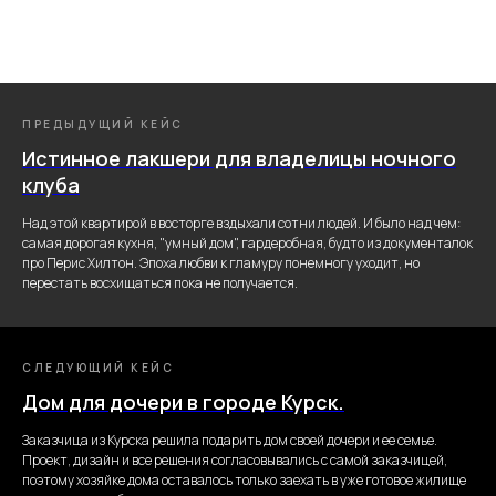
ПРЕДЫДУЩИЙ КЕЙС
Истинное лакшери для владелицы ночного
клуба
Над этой квартирой в восторге вздыхали сотни людей. И было над чем:
самая дорогая кухня, "умный дом", гардеробная, будто из документалок
про Перис Хилтон. Эпоха любви к гламуру понемногу уходит, но
перестать восхищаться пока не получается.
СЛЕДУЮЩИЙ КЕЙС
Дом для дочери в городе Курск.
Заказчица из Курска решила подарить дом своей дочери и ее семье.
Проект, дизайн и все решения согласовывались с самой заказчицей,
поэтому хозяйке дома оставалось только заехать в уже готовое жилище