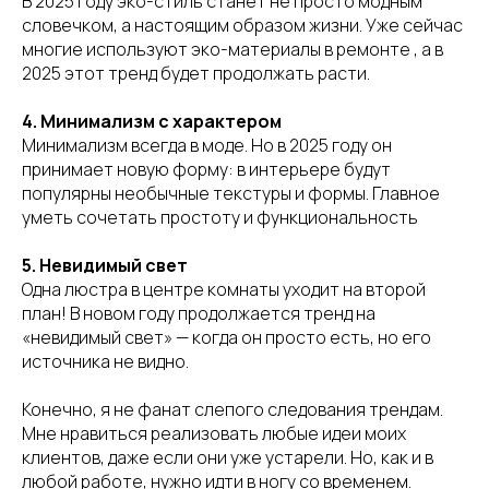
В 2025 году эко-стиль станет не просто модным
словечком, а настоящим образом жизни. Уже сейчас
многие используют эко-материалы в ремонте , а в
2025 этот тренд будет продолжать расти.
4. Минимализм с характером
Минимализм всегда в моде. Но в 2025 году он
принимает новую форму: в интерьере будут
популярны необычные текстуры и формы. Главное
уметь сочетать простоту и функциональность
5. Невидимый свет
Одна люстра в центре комнаты уходит на второй
план! В новом году продолжается тренд на
«невидимый свет» — когда он просто есть, но его
источника не видно.
Конечно, я не фанат слепого следования трендам.
Мне нравиться реализовать любые идеи моих
клиентов, даже если они уже устарели. Но, как и в
любой работе, нужно идти в ногу со временем.