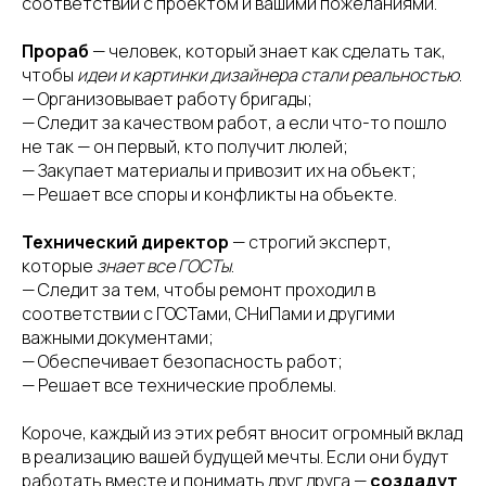
соответствии с проектом и вашими пожеланиями.
Прораб
— человек, который знает как сделать так,
чтобы
идеи и
картинки дизайнера стали реальностью
.
— Организовывает работу бригады;
— Следит за качеством работ, а если что-то пошло
не так — он первый, кто получит люлей;
— Закупает материалы и привозит их на объект;
— Решает все споры и конфликты на объекте.
Технический директор
— строгий эксперт,
которые
знает все ГОСТы
.
— Следит за тем, чтобы ремонт проходил в
соответствии с ГОСТами, СНиПами и другими
важными документами;
— Обеспечивает безопасность работ;
— Решает все технические проблемы.
Короче, каждый из этих ребят вносит огромный вклад
в реализацию вашей будущей мечты. Если они будут
работать вместе и понимать друг друга —
создадут