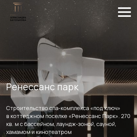
Ренессанс парк
Строительство спа-комплекса «под ключ»
в коттеджном поселке «Ренессанс Парк». 270
кв. м с бассейном, лаундж-зоной, сауной,
хамамом и к инотеатром