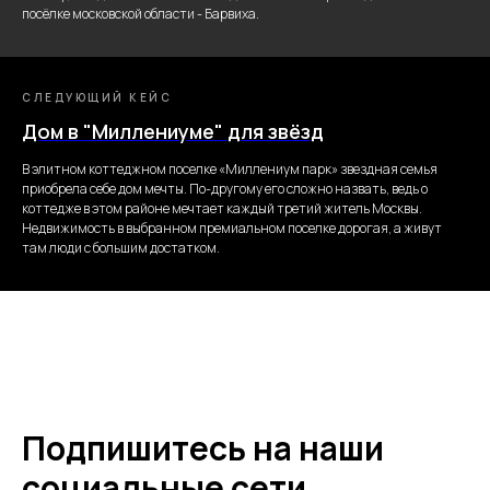
посёлке московской области - Барвиха.
СЛЕДУЮЩИЙ КЕЙС
Дом в "Миллениуме" для звёзд
В элитном коттеджном поселке «Миллениум парк» звездная семья
приобрела себе дом мечты. По-другому его сложно назвать, ведь о
коттедже в этом районе мечтает каждый третий житель Москвы.
Недвижимость в выбранном премиальном поселке дорогая, а живут
там люди с большим достатком.
Подпишитесь на наши
социальные сети