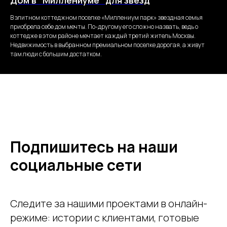
Дом в "Миллениуме" для звёзд
В элитном коттеджном поселке «Миллениум парк» звездная семья
приобрела себе дом мечты. По-другому его сложно назвать, ведь о
коттедже в этом районе мечтает каждый третий житель Москвы.
Недвижимость в выбранном премиальном поселке дорогая, а живут
там люди с большим достатком.
Подпишитесь на наши
социальные сети
Следите за нашими проектами в онлайн-
режиме: истории с клиентами, готовые