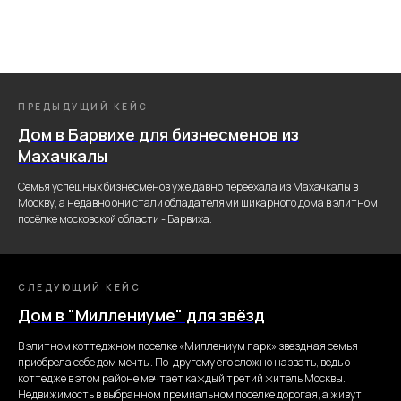
ПРЕДЫДУЩИЙ КЕЙС
Дом в Барвихе для бизнесменов из
Махачкалы
Семья успешных бизнесменов уже давно переехала из Махачкалы в
Москву, а недавно они стали обладателями шикарного дома в элитном
посёлке московской области - Барвиха.
СЛЕДУЮЩИЙ КЕЙС
Дом в "Миллениуме" для звёзд
В элитном коттеджном поселке «Миллениум парк» звездная семья
приобрела себе дом мечты. По-другому его сложно назвать, ведь о
коттедже в этом районе мечтает каждый третий житель Москвы.
Недвижимость в выбранном премиальном поселке дорогая, а живут